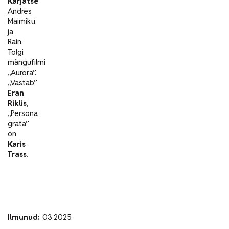
Karjatse
Andres
Maimiku
ja
Rain
Tolgi
mängufilmi
„Aurora”.
„Vastab”
Eran
Riklis
,
„Persona
grata”
on
Karis
Trass
.
Ilmunud:
03.2025