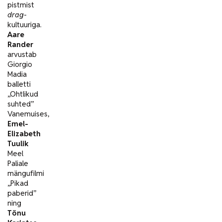
pistmist
drag
-
kultuuriga.
Aare
Rander
arvustab
Giorgio
Madia
balletti
„Ohtlikud
suhted”
Vanemuises,
Emel-
Elizabeth
Tuulik
Meel
Paliale
mängufilmi
„Pikad
paberid”
ning
Tõnu