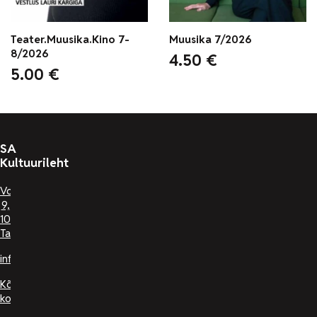
Teater.Muusika.Kino 7-
Muusika 7/2026
8/2026
4.50
€
5.00
€
SA
Kultuurileht
Voorimehe
9,
10146
Tallinn
info@kl.ee
Kõik
kontaktid