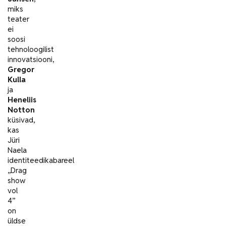
miks
teater
ei
soosi
tehnoloogilist
innovatsiooni,
Gregor
Kulla
ja
Heneliis
Notton
küsivad,
kas
Jüri
Naela
identiteedikabareel
„Drag
show
vol
4”
on
üldse